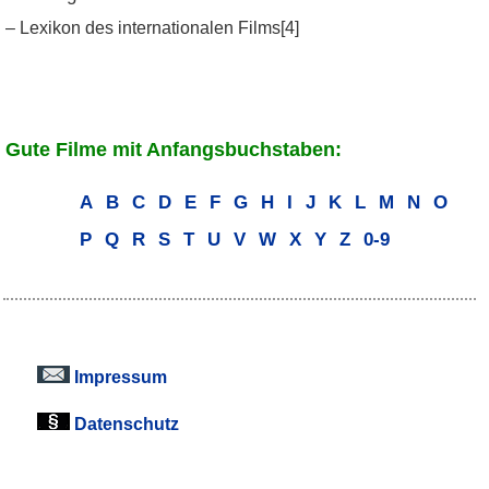
– Lexikon des internationalen Films[4]
Gute Filme mit Anfangsbuchstaben:
A
B
C
D
E
F
G
H
I
J
K
L
M
N
O
P
Q
R
S
T
U
V
W
X
Y
Z
0-9
Impressum
Datenschutz