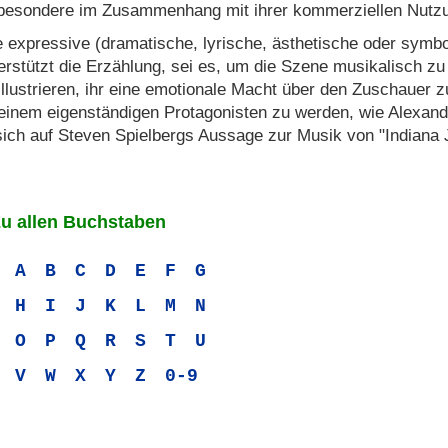
besondere im Zusammenhang mit ihrer kommerziellen Nutzu
e expressive (dramatische, lyrische, ästhetische oder symbo
erstützt die Erzählung, sei es, um die Szene musikalisch zu
illustrieren, ihr eine emotionale Macht über den Zuschauer z
einem eigenständigen Protagonisten zu werden, wie Alexand
sich auf Steven Spielbergs Aussage zur Musik von "Indiana 
zu allen Buchstaben
A
B
C
D
E
F
G
H
I
J
K
L
M
N
O
P
Q
R
S
T
U
V
W
X
Y
Z
0-9