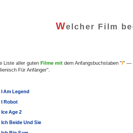
W
elcher Film be
e Liste aller guten
Filme
mit
dem Anfangsbuchstaben "
I
" — 
alienisch Für Anfänger".
I Am Legend
I Robot
Ice Age 2
Ich Beide Und Sie
Ich Bin Sam