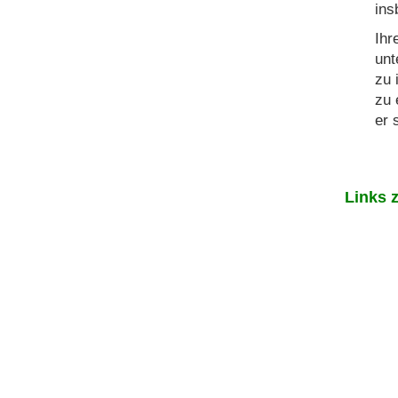
ins
Ihr
unt
zu 
zu 
er 
Links 