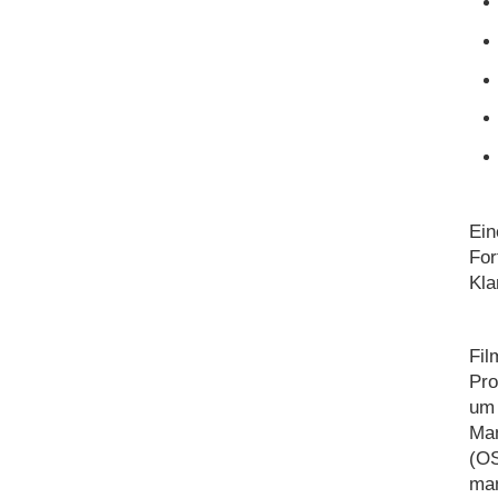
Ein
For
Kla
Fil
Pro
um 
Man
(OS
man