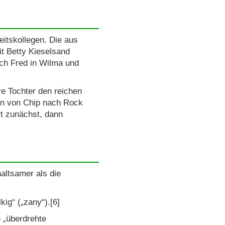
itskollegen. Die aus
t Betty Kieselsand
ich Fred in Wilma und
re Tochter den reichen
den von Chip nach Rock
rt zunächst, dann
altsamer als die
kig“ („zany“).[6]
e „überdrehte