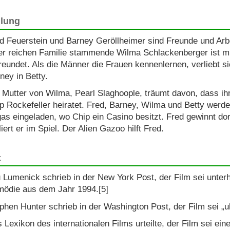
lung
d Feuerstein und Barney Geröllheimer sind Freunde und Arbe
er reichen Familie stammende Wilma Schlackenberger ist mi
reundet. Als die Männer die Frauen kennenlernen, verliebt s
ney in Betty.
 Mutter von Wilma, Pearl Slaghoople, träumt davon, dass ih
p Rockefeller heiratet. Fred, Barney, Wilma und Betty wer
as eingeladen, wo Chip ein Casino besitzt. Fred gewinnt do
liert er im Spiel. Der Alien Gazoo hilft Fred.
k
 Lumenick schrieb in der New York Post, der Film sei unterh
ödie aus dem Jahr 1994.[5]
phen Hunter schrieb in der Washington Post, der Film sei „ul
 Lexikon des internationalen Films urteilte, der Film sei ein