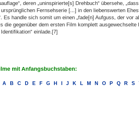
auflage“, deren „uninspirierte[s] Drehbuch“ übersehe, „dass
 ursprünglichen Fernsehserie [...] in den liebenswerten Ehes
“. Es handle sich somit um einen „fade[n] Aufguss, der vor a
s die gegenüber dem ersten Film komplett ausgewechselte 
 Identifikation“ einlade.[7]
ilme mit Anfangsbuchstaben:
A
B
C
D
E
F
G
H
I
J
K
L
M
N
O
P
Q
R
S