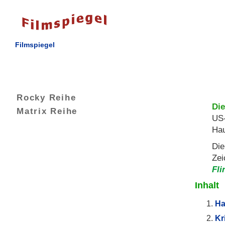
Filmspiegel
Rocky Reihe
Die
Matrix Reihe
US-
Hau
Die
Zei
Fli
Inhalt
Ha
Kr