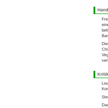
Hand
Fre
ein
bef
Bar
Die
Chi
Veg
ver
Kriti
Lou
Kom
Ste
Das