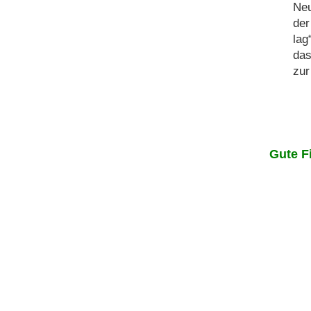
Neu
der
lag
das
zur
Gute F