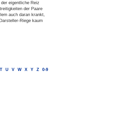
 der eigentliche Reiz
treitigkeiten der Paare
llem auch daran krankt,
Darsteller-Riege kaum
T
U
V
W
X
Y
Z
0-9